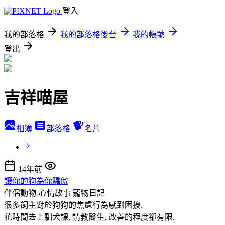
登入
我的部落格
我的部落格後台
我的帳號
登出
吉祥喵屋
相簿
部落格
名片
14年前
讓你的狗為你驕傲
伴侶動物-心情故事
寵物日記
很多飼主對於狗狗的焦慮行為感到困擾.
花時間去上馴犬課, 請教醫生, 改善的程度卻有限.