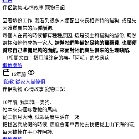
揚善
伴侶動物-心情故事
寵物日記
因著這份工作, 我看到很多人類配出來長相奇特的貓狗, 或是先
天體質異常的品種貓狗.
每個人在買的時候都有種種原因, 這是飼主和貓狗的緣份, 既然
選擇和牠們成為一家人,
請幫牠們準備好足夠的醫藥費, 也順便
幫您自己準備足夠的面紙, 來面對牠們與生俱來的生理缺陷.
（相關文章：摺耳貓終身的痛-「阿毛」的軟骨病
繼續閱讀
16年前
[胎教]從家人變傢俱
伴侶動物-心情故事
寵物日記
10年前, 我認識一隻狗.
牠本來有個疼愛牠的馬麻.
從三個月大時, 就跟馬麻生活在一起.
把拔當兵放假的時候, 馬麻會開車帶牠去找把拔上山下海的玩,
每天被捧在手心裡呵護.