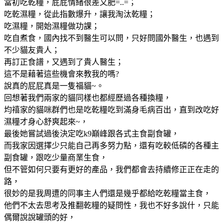
當初吃乾糧，屁屁情緒很差又肥=..=；
吃乾濕糧，從此指數爆升，讓我淘汰乾糧；
吃濕糧，開始濕糧做功課；
吃自煮食，國內找不到醫生可以問，只好問國外醫生，也遇到
不少貓友貴人；
再訂正食譜，又遇到了貴人醫生；
這不是藉著這些機會來教我的嗎?
說真的屁屁真是一隻福貓~。
回想著我們兩家的貓同樣也都經歷過各種換糧，
均禧家的貓咪群們也是吃乾糧吃到滿身毛病百出，直到改吃好
濕糧才身心舒爽起來~，
最後她嘗試過後決定吃k9巔峰跟各式主食副食罐，
而我家因選擇少只能自己再多努力點，還有吃較低磷的各種主
副食罐，跟吃少量商業生食，
但不管如何只要有更好的產品，我們都會去持續修正正在走的
路，
很妙的是我周遭的同事主人們還是幾乎都給吃乾糧當主食，
他們不太去思考及推翻乾糧的疑問性，我也不好多說什，只能
偶爾說說罐頭的好，