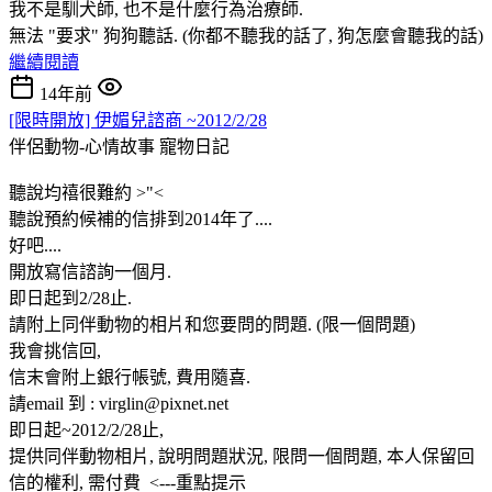
我不是馴犬師, 也不是什麼行為治療師.
無法 "要求" 狗狗聽話. (你都不聽我的話了, 狗怎麼會聽我的話)
繼續閱讀
14年前
[限時開放] 伊媚兒諮商 ~2012/2/28
伴侶動物-心情故事
寵物日記
聽說均禧很難約 >"<
聽說預約候補的信排到2014年了....
好吧....
開放寫信諮詢一個月.
即日起到2/28止.
請附上同伴動物的相片和您要問的問題. (限一個問題)
我會挑信回,
信末會附上銀行帳號, 費用隨喜.
請email 到 : virglin@pixnet.net
即日起~2012/2/28止,
提供同伴動物相片, 說明問題狀況, 限問一個問題, 本人保留回
信的權利, 需付費 <---重點提示