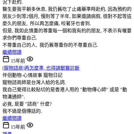
況下赴約.
醫生要我平躺多休息, 我仍舊吃了止痛藥準時赴約, 因為預約的
朋友少則等2個月, 慢則等了半年, 如果還請病假, 很對不起等這
麼久的朋友, 所以再怎麼痛, 咬著牙也會到.
但是, 我如此慎重的尊重每一個和我有約的朋友, 不表示有權要
求你們尊重自己.
不尊重自己的人, 我仍舊尊重你的不尊重自己.
繼續閱讀
15年前
[寵物諮商]再怎麼準, 也得請獸醫診斷
伴侶動物-心情故事
寵物日記
寵物諮商師是台灣人給的名詞.
我自己覺得比較貼切的是香港人用的 "動物傳心師" 或是 "動
物溝通師".
必竟, 是要 "諮商" 什麼?
我不過是個傳話的.
繼續閱讀
15年前