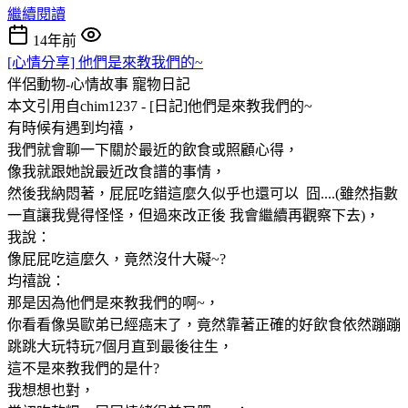
繼續閱讀
14年前
[心情分享] 他們是來教我們的~
伴侶動物-心情故事
寵物日記
本文引用自chim1237 - [日記]他們是來教我們的~
有時候有遇到均禧，
我們就會聊一下關於最近的飲食或照顧心得，
像我就跟她說最近改食譜的事情，
然後我納悶著，屁屁吃錯這麼久似乎也還可以 囧....(雖然指數
一直讓我覺得怪怪，但過來改正後 我會繼續再觀察下去)，
我說：
像屁屁吃這麼久，竟然沒什大礙~?
均禧說：
那是因為他們是來教我們的啊~，
你看看像吳歐弟已經癌末了，竟然靠著正確的好飲食依然蹦蹦
跳跳大玩特玩7個月直到最後往生，
這不是來教我們的是什?
我想想也對，