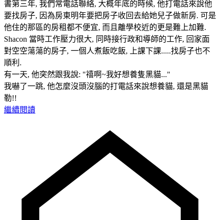
書第三年, 我們常電話聯絡, 大概年底的時候, 他打電話來說他
要找房子, 因為房東明年要把房子收回去給她兒子做新房. 可是
他住的那區的房租都不便宜, 而且離學校近的更是難上加難.
Shacon 當時工作壓力很大, 同時接行政和導師的工作, 回家面
對空空蕩蕩的房子, 一個人煮飯吃飯, 上課下課.....找房子也不
順利.
有一天, 他突然跟我說: "禧啊~我好想養隻黑貓..."
我嚇了一跳, 他怎麼沒頭沒腦的打電話來說想養貓, 還是黑貓
勒!!
繼續閱讀