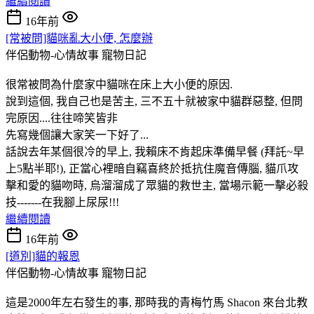
繼續閱讀
16年前
[常被問]貓咪亂大小便, 怎麼辦
伴侶動物-心情故事
寵物日記
很常被問為什麼家中貓咪在床上大小便的原因.
說到這個, 我自己也是苦主, 三不五十就被家中貓群惡整, 但問
完原因....往往啼笑皆非
先寫幾個讓大家笑一下好了...
話說去年某個很冷的早上, 我賴床不肯起床準備早餐 (拜託~早
上5點半耶!), 正當心裡暗自竊喜終於抵抗住魔音傳腦, 貓爪攻
擊和愛的貓吻時, 烏溜溜成了眾貓的救世主, 當場示範一擊必殺
技-------在我腳上尿尿!!!
繼續閱讀
16年前
[道別]貓的報恩
伴侶動物-心情故事
寵物日記
這是2000年左右發生的事, 那時我的青梅竹馬 Shacon 來台北教